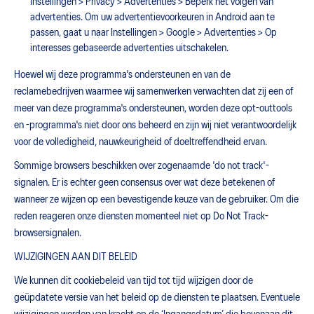
Instellingen > Privacy > Advertenties > Beperk het volgen van
advertenties. Om uw advertentievoorkeuren in Android aan te
passen, gaat u naar Instellingen > Google > Advertenties > Op
interesses gebaseerde advertenties uitschakelen.
Hoewel wij deze programma's ondersteunen en van de
reclamebedrijven waarmee wij samenwerken verwachten dat zij een of
meer van deze programma's ondersteunen, worden deze opt-outtools
en -programma's niet door ons beheerd en zijn wij niet verantwoordelijk
voor de volledigheid, nauwkeurigheid of doeltreffendheid ervan.
Sommige browsers beschikken over zogenaamde 'do not track'-
signalen. Er is echter geen consensus over wat deze betekenen of
wanneer ze wijzen op een bevestigende keuze van de gebruiker. Om die
reden reageren onze diensten momenteel niet op Do Not Track-
browsersignalen.
WIJZIGINGEN AAN DIT BELEID
We kunnen dit cookiebeleid van tijd tot tijd wijzigen door de
geüpdatete versie van het beleid op de diensten te plaatsen. Eventuele