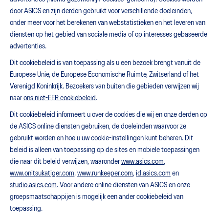
door ASICS en zijn derden gebruikt voor verschillende doeleinden,
onder meer voor het berekenen van webstatistieken en het leveren van
diensten op het gebied van sociale media of op interesses gebaseerde
advertenties.
Dit cookiebeleid is van toepassing als u een bezoek brengt vanuit de
Europese Unie, de Europese Economische Ruimte, Zwitserland of het
Verenigd Koninkrijk. Bezoekers van buiten die gebieden verwijzen wij
naar
ons niet-EER cookiebeleid
.
Dit cookiebeleid informeert u over de cookies die wij en onze derden op
de ASICS online diensten gebruiken, de doeleinden waarvoor ze
gebruikt worden en hoe u uw cookie-instellingen kunt beheren. Dit
beleid is alleen van toepassing op de sites en mobiele toepassingen
die naar dit beleid verwijzen, waaronder
www.asics.com
,
www.onitsukatiger.com
,
www.runkeeper.com
,
id.asics.com
en
studio.asics.com
. Voor andere online diensten van ASICS en onze
groepsmaatschappijen is mogelijk een ander cookiebeleid van
toepassing.