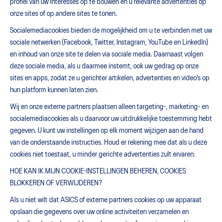
profiel van uw interesses op te bouwen en u relevante advertenties op
onze sites of op andere sites te tonen.
Socialemediacookies bieden de mogelijkheid om u te verbinden met uw
sociale netwerken (Facebook, Twitter, Instagram, YouTube en LinkedIn)
en inhoud van onze site te delen via sociale media. Daarnaast volgen
deze sociale media, als u daarmee instemt, ook uw gedrag op onze
sites en apps, zodat ze u gerichter artikelen, advertenties en video's op
hun platform kunnen laten zien.
Wij en onze externe partners plaatsen alleen targeting-, marketing- en
socialemediacookies als u daarvoor uw uitdrukkelijke toestemming hebt
gegeven. U kunt uw instellingen op elk moment wijzigen aan de hand
van de onderstaande instructies. Houd er rekening mee dat als u deze
cookies niet toestaat, u minder gerichte advertenties zult ervaren.
HOE KAN IK MIJN COOKIE-INSTELLINGEN BEHEREN, COOKIES
BLOKKEREN OF VERWIJDEREN?
Als u niet wilt dat ASICS of externe partners cookies op uw apparaat
opslaan die gegevens over uw online activiteiten verzamelen en