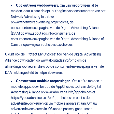
Opt-out voor webbrowsers.
Om u in webbrowsers af te
melden, gaat u naar de opt-outpagina voor consumenten van het
Network Advertising Initiative
op
www.networkadvertising.org/choices
, de
consumentenkeuzepagina van de Digital Advertising Alliance
(DAA) op
www.aboutads.info/consumers
, de
consumentenkeuzepagina van de Digital Advertising Alliance of
Canada op
www.youradchoices.ca/choices
.
U kunt ook de 'Protect My Choices' tool van de Digital Advertising
Alliance downloaden op
www.aboutads.info/pmc
om de
afmeldingsvoorkeuren die u op de consumentenkeuzepagina van de
DAA hebt ingesteld te helpen bewaren.
Opt-out voor mobiele toepassingen.
Om u af te melden in
mobiele apps, downloadt u de AppChoices tool van de Digital
Advertising Alliance op
www.aboutads.info/appchoices
of
https://youradchoices.ca/en/appchoices en past u de
advertentievoorkeuren op uw mobiele apparaat aan. Om uw
advertentievoorkeuren in iOS aan te passen, gaat u naar