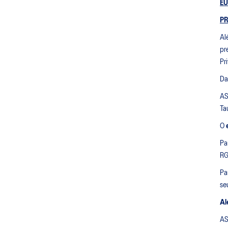
EU
PR
Al
pr
Pr
Da
AS
Ta
O
Pa
RG
Pa
se
Al
AS