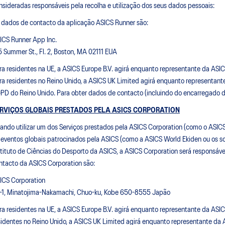
nsideradas responsáveis pela recolha e utilização dos seus dados pessoais:
 dados de contacto da aplicação ASICS Runner são:
ICS Runner App Inc.
5 Summer St., Fl. 2, Boston, MA 02111 EUA
ra residentes na UE, a ASICS Europe B.V. agirá enquanto representante da ASIC
ra residentes no Reino Unido, a ASICS UK Limited agirá enquanto representante
PD do Reino Unido. Para obter dados de contacto (incluindo do encarregado d
RVIÇOS GLOBAIS PRESTADOS PELA ASICS CORPORATION
ando utilizar um dos Serviços prestados pela ASICS Corporation (como o ASIC
 eventos globais patrocinados pela ASICS (como a ASICS World Ekiden ou os so
stituto de Ciências do Desporto da ASICS, a ASICS Corporation será responsável
ntacto da ASICS Corporation são:
ICS Corporation
1-1, Minatojima-Nakamachi, Chuo-ku, Kobe 650-8555 Japão
ra residentes na UE, a ASICS Europe B.V. agirá enquanto representante da ASIC
sidentes no Reino Unido, a ASICS UK Limited agirá enquanto representante da 