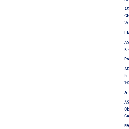
AS
Cl
Wa
Ir
AS
Ki
Po
AS
Ed
19
Áf
AS
Ol
Ca
EM