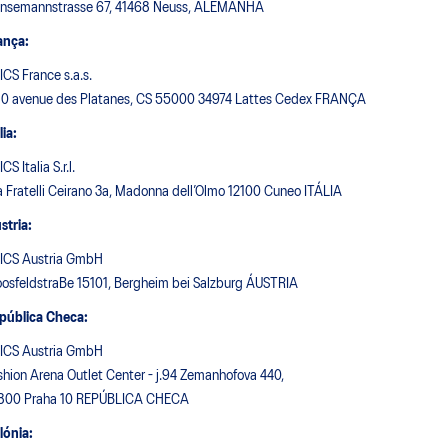
nsemannstrasse 67, 41468 Neuss, ALEMANHA
ança:
ICS France s.a.s.
10 avenue des Platanes, CS 55000 34974 Lattes Cedex FRANÇA
lia:
CS Italia S.r.l.
a Fratelli Ceirano 3a, Madonna dell’Olmo 12100 Cuneo ITÁLIA
stria:
ICS Austria GmbH
osfeldstraBe 15101, Bergheim bei Salzburg ÁUSTRIA
pública Checa:
ICS Austria GmbH
shion Arena Outlet Center - j.94 Zemanhofova 440,
800 Praha 10 REPÚBLICA CHECA
lónia: