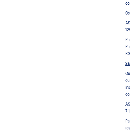
co
Os
AS
12
Pa
Pa
RG
SE
Qu
ou
In
co
AS
7-
Pa
re