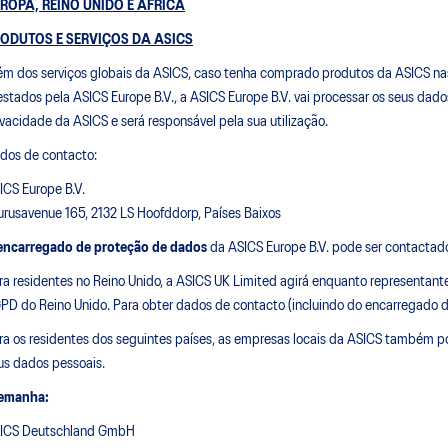
ROPA, REINO UNIDO E ÁFRICA
ODUTOS E SERVIÇOS DA ASICS
ém dos serviços globais da ASICS, caso tenha comprado produtos da ASICS nas n
estados pela ASICS Europe B.V., a ASICS Europe B.V. vai processar os seus dado
ivacidade da ASICS e será responsável pela sua utilização.
dos de contacto:
ICS Europe B.V.
urusavenue 165, 2132 LS Hoofddorp, Países Baixos
encarregado de proteção de dados
da ASICS Europe B.V. pode ser contacta
ra residentes no Reino Unido, a ASICS UK Limited agirá enquanto representante
PD do Reino Unido. Para obter dados de contacto (incluindo do encarregado d
ra os residentes dos seguintes países, as empresas locais da ASICS também pod
us dados pessoais.
emanha:
ICS Deutschland GmbH