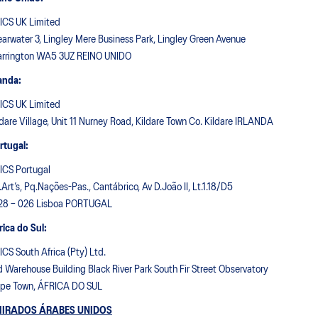
ICS UK Limited
earwater 3, Lingley Mere Business Park, Lingley Green Avenue
rrington WA5 3UZ REINO UNIDO
landa:
ICS UK Limited
ldare Village, Unit 11 Nurney Road, Kildare Town Co. Kildare IRLANDA
rtugal:
ICS Portugal
.Art’s, Pq.Nações-Pas., Cantábrico, Av D.João II, Lt.1.18/D5
28 – 026 Lisboa PORTUGAL
rica do Sul:
ICS South Africa (Pty) Ltd.
d Warehouse Building Black River Park South Fir Street Observatory
pe Town, ÁFRICA DO SUL
IRADOS ÁRABES UNIDOS