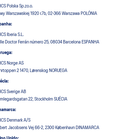
ICS Polska Sp.zo.o.
twy Warszawskiej 1920 r.7b, 02-366 Warszawa POLÓNIA
panha:
ICS Iberia S.L.
lle Doctor Ferrán número 25, 08034 Barcelona ESPANHA
ruega:
ICS Norge AS
hrtoppen 2 1470, Lørenskog NORUEGA
écia:
ICS Sverige AB
mlegardsgatan 22, Stockholm SUÉCIA
namarca:
ICS Denmark A/S
bert Jacobsens Vej 66-2, 2300 København DINAMARCA
ino Unido: