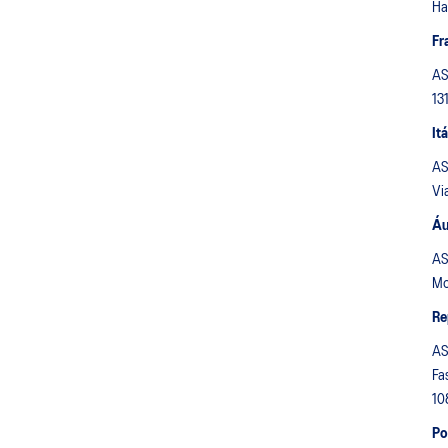
Ha
Fr
AS
13
Itá
ASI
Vi
Áu
AS
Mo
Re
AS
Fa
10
Po