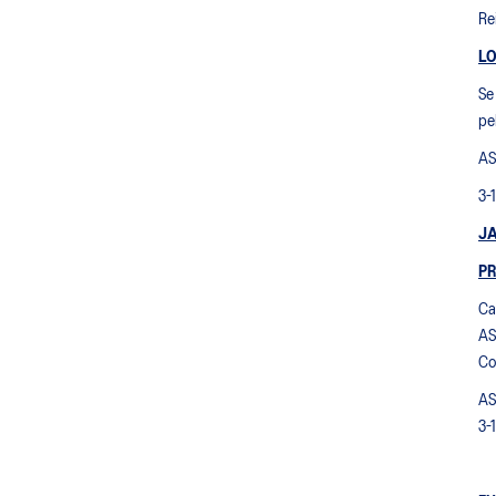
Re
LO
Se
pe
AS
3-
J
PR
Ca
AS
Co
AS
3-