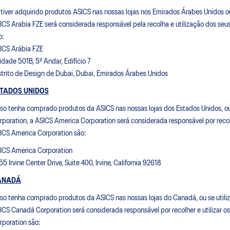
 tiver adquirido produtos ASICS nas nossas lojas nos Emirados Árabes Unidos ou
ICS Arabia FZE será considerada responsável pela recolha e utilização dos se
o:
ICS Arábia FZE
idade 501B, 5º Andar, Edifício 7
strito de Design de Dubai, Dubai, Emirados Árabes Unidos
TADOS UNIDOS
so tenha comprado produtos da ASICS nas nossas lojas dos Estados Unidos, ou 
rporation, a ASICS America Corporation será considerada responsável por recol
ICS America Corporation são:
ICS America Corporation
55 Irvine Center Drive, Suite 400, Irvine, California 92618
ANADÁ
so tenha comprado produtos da ASICS nas nossas lojas do Canadá, ou se utili
ICS Canadá Corporation será considerada responsável por recolher e utilizar
rporation são: