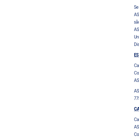
Se
AS
sã
AS
Un
Di
ES
Ca
Co
AS
AS
77
C
Ca
AS
Co