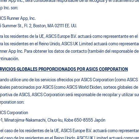
nner App Inc., será considerada responsable de la recogida y el tratamiento d
p Inc. son:
ICS Runner App, Inc.
5 Summer St., Fl. 2, Boston, MA 02111 EE. UU.
ra los residentes de la UE, ASICS Europe B.V. actuará como representante en el
ra los residentes en el Reino Unido, ASICS UK Limited actuará como representa
nner App Inc. Para obtener los datos de contacto (también del responsable de p
ntinuación.
RVICIOS GLOBALES PROPORCIONADOS POR ASICS CORPORATION
ando utilice uno de los servicios ofrecidos por ASICS Corporation (como ASICS
obales patrocinados por ASICS (como ASICS World Ekiden, sorteos globales de A
portiva de ASICS, ASICS Corporation será responsable de recopilar y utilizar 
rporation son:
ICS Corporation
1-1, Minatojima-Nakamachi, Chuo-ku, Kobe 650-8555 Japón
 el caso de los residentes de la UE, ASICS Europe B.V. actuará como representa
 el caso de los residentes en el Reino Unido, ASICS UK Limited actuará como re