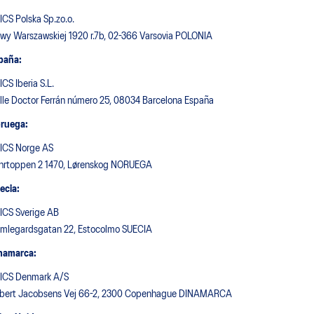
ICS Polska Sp.zo.o.
twy Warszawskiej 1920 r.7b, 02-366 Varsovia POLONIA
paña:
ICS Iberia S.L.
lle Doctor Ferrán número 25, 08034 Barcelona España
ruega:
ICS Norge AS
hrtoppen 2 1470, Lørenskog NORUEGA
ecia:
ICS Sverige AB
mlegardsgatan 22, Estocolmo SUECIA
namarca:
ICS Denmark A/S
bert Jacobsens Vej 66-2, 2300 Copenhague DINAMARCA