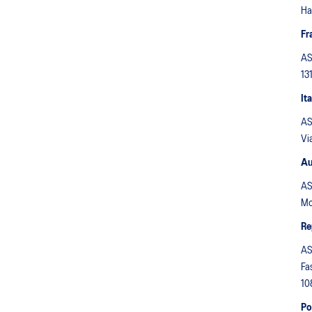
Ha
Fr
AS
13
Ita
ASI
Vi
Au
AS
Mo
Re
AS
Fa
10
Po