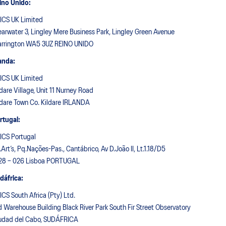
ino Unido:
ICS UK Limited
earwater 3, Lingley Mere Business Park, Lingley Green Avenue
rrington WA5 3UZ REINO UNIDO
landa:
ICS UK Limited
ldare Village, Unit 11 Nurney Road
ldare Town Co. Kildare IRLANDA
rtugal:
ICS Portugal
.Art’s, Pq.Nações-Pas., Cantábrico, Av D.João II, Lt.1.18/D5
28 – 026 Lisboa PORTUGAL
dáfrica:
ICS South Africa (Pty) Ltd.
d Warehouse Building Black River Park South Fir Street Observatory
udad del Cabo, SUDÁFRICA