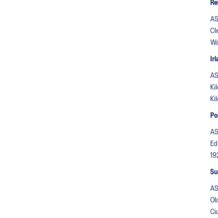
Re
AS
Cl
Wa
Ir
AS
Ki
Ki
Po
AS
Ed
19
Su
AS
Ol
Ci