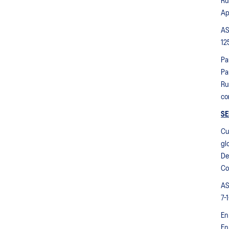
Ru
Ap
AS
12
Pa
Pa
Ru
co
SE
Cu
gl
De
Co
AS
7-
En
En