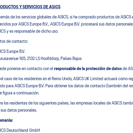
ODUCTOS Y SERVICIOS DE ASICS
emás de los servicios globales de ASICS, si ha comprado productos de ASICS en n
recidos por ASICS Europe B.V., ASICS Europe B.V. procesará sus datos personales
ICS y es responsable de dicho uso.
tos de contacto:
ICS Europe B.V.
urusavenue 165, 2132 LS Hoofddorp, Países Bajos
ede ponerse en contacto con el
responsable de la protección de datos
de ASI
 el caso de los residentes en el Reino Unido, ASICS UK Limited actuará como re
ido para ASICS Europe B.V. Para obtener los datos de contacto (también del res
e figura a continuación.
ra los residentes de los siguientes países, las empresas locales de ASICS tamb
 sus datos personales.
emania:
ICS Deutschland GmbH