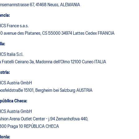
nsemannstrasse 67, 41468 Neuss, ALEMANIA
ancia:
ICS France s.a.s.
10 avenue des Platanes, CS 55000 34974 Lattes Cedex FRANCIA
lia:
CS Italia S.r.l.
a Fratelli Ceirano 3a, Madonna dell’Olmo 12100 Cuneo ITALIA
stria:
ICS Austria GmbH
osfeldstraBe 15101, Bergheim bei Salzburg AUSTRIA
pública Checa:
ICS Austria GmbH
shion Arena Outlet Center - j.94 Zemanhofova 440,
800 Praga 10 REPÚBLICA CHECA
lonia: