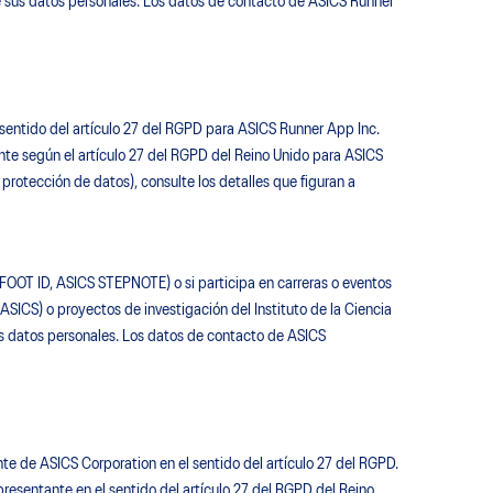
e sus datos personales: Los datos de contacto de ASICS Runner
 sentido del artículo 27 del RGPD para ASICS Runner App Inc.
nte según el artículo 27 del RGPD del Reino Unido para ASICS
rotección de datos), consulte los detalles que figuran a
 FOOT ID, ASICS STEPNOTE) o si participa en carreras o eventos
SICS) o proyectos de investigación del Instituto de la Ciencia
sus datos personales. Los datos de contacto de ASICS
nte de ASICS Corporation en el sentido del artículo 27 del RGPD.
presentante en el sentido del artículo 27 del RGPD del Reino