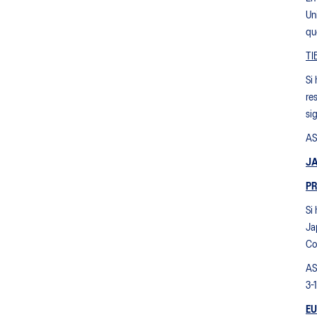
Un
qu
TI
Si
re
si
AS
J
PR
Si
Ja
Co
AS
3-
EU