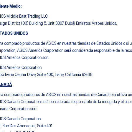
iente Medio:
ICS Middle East Trading LLC
sign District (D3) Building 5, Unit B307, Dubái Emiratos Árabes Unidos,
TADOS UNIDOS
 ha comprado productos de ASICS en nuestras tiendas de Estados Unidos o si uti
rporation, ASICS America Corporation será considerada responsable de la reco
ICS America Corporation son:
ICS America Corporation
55 Irvine Center Drive, Suite 400, Irvine, California 92618
ANADÁ
 ha comprado productos de ASICS en nuestras tiendas de Canadá o si utiliza un
ICS Canada Corporation será considerada responsable de la recogida y el uso 
nada Corporation son:
ICS Canada Corporation
1, Rue Des Abenaquis, Suite 401