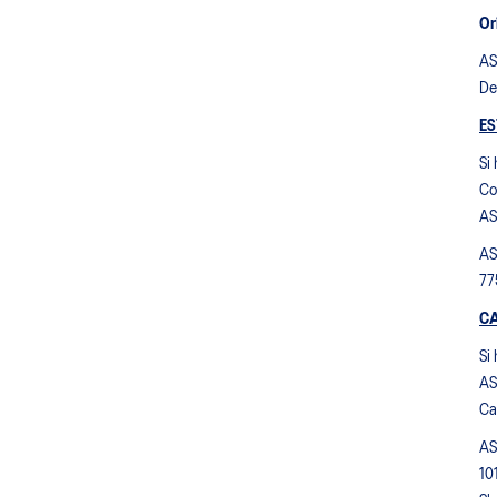
Or
AS
De
ES
Si
Co
AS
AS
77
C
Si
AS
Ca
AS
10