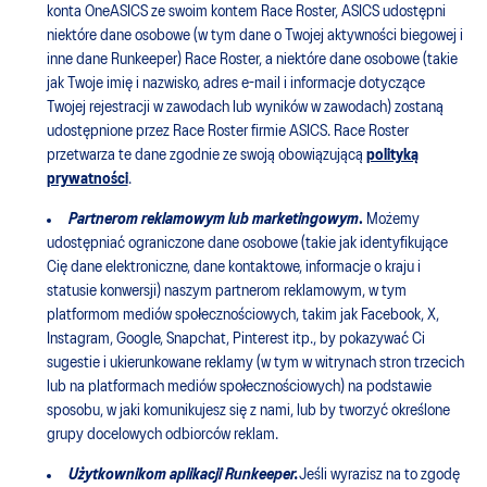
konta OneASICS ze swoim kontem Race Roster, ASICS udostępni
niektóre dane osobowe (w tym dane o Twojej aktywności biegowej i
inne dane Runkeeper) Race Roster, a niektóre dane osobowe (takie
jak Twoje imię i nazwisko, adres e-mail i informacje dotyczące
Twojej rejestracji w zawodach lub wyników w zawodach) zostaną
udostępnione przez Race Roster firmie ASICS. Race Roster
przetwarza te dane zgodnie ze swoją obowiązującą
polityką
prywatności
.
Partnerom reklamowym lub marketingowym
.
Możemy
udostępniać ograniczone dane osobowe (takie jak identyfikujące
Cię dane elektroniczne, dane kontaktowe, informacje o kraju i
statusie konwersji) naszym partnerom reklamowym, w tym
platformom mediów społecznościowych, takim jak Facebook, X,
Instagram, Google, Snapchat, Pinterest itp., by pokazywać Ci
sugestie i ukierunkowane reklamy (w tym w witrynach stron trzecich
lub na platformach mediów społecznościowych) na podstawie
sposobu, w jaki komunikujesz się z nami, lub by tworzyć określone
grupy docelowych odbiorców reklam.
Użytkownikom aplikacji Runkeeper.
Jeśli wyrazisz na to zgodę