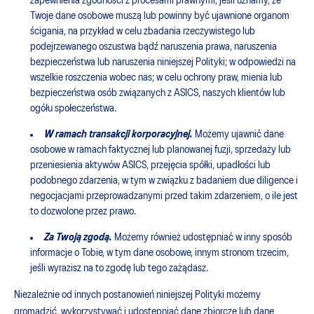
zapewnienia zgodności z procesami prawnymi; jeśli uznamy, że
Twoje dane osobowe muszą lub powinny być ujawnione organom
ścigania, na przykład w celu zbadania rzeczywistego lub
podejrzewanego oszustwa bądź naruszenia prawa, naruszenia
bezpieczeństwa lub naruszenia niniejszej Polityki; w odpowiedzi na
wszelkie roszczenia wobec nas; w celu ochrony praw, mienia lub
bezpieczeństwa osób związanych z ASICS, naszych klientów lub
ogółu społeczeństwa.
W ramach transakcji korporacyjnej.
Możemy ujawnić dane
osobowe w ramach faktycznej lub planowanej fuzji, sprzedaży lub
przeniesienia aktywów ASICS, przejęcia spółki, upadłości lub
podobnego zdarzenia, w tym w związku z badaniem due diligence i
negocjacjami przeprowadzanymi przed takim zdarzeniem, o ile jest
to dozwolone przez prawo.
Za Twoją zgodą.
Możemy również udostępniać w inny sposób
informacje o Tobie, w tym dane osobowe, innym stronom trzecim,
jeśli wyrazisz na to zgodę lub tego zażądasz.
Niezależnie od innych postanowień niniejszej Polityki możemy
gromadzić, wykorzystywać i udostępniać dane zbiorcze lub dane