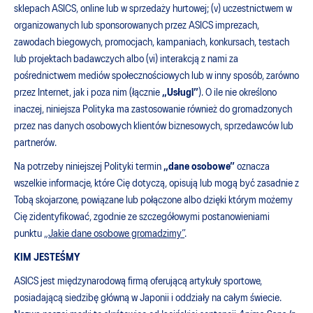
sklepach ASICS, online lub w sprzedaży hurtowej; (v) uczestnictwem w
organizowanych lub sponsorowanych przez ASICS imprezach,
zawodach biegowych, promocjach, kampaniach, konkursach, testach
lub projektach badawczych albo (vi) interakcją z nami za
pośrednictwem mediów społecznościowych lub w inny sposób, zarówno
przez Internet, jak i poza nim (łącznie
„Usługi”
). O ile nie określono
inaczej, niniejsza Polityka ma zastosowanie również do gromadzonych
przez nas danych osobowych klientów biznesowych, sprzedawców lub
partnerów.
Na potrzeby niniejszej Polityki termin
„dane osobowe”
oznacza
wszelkie informacje, które Cię dotyczą, opisują lub mogą być zasadnie z
Tobą skojarzone, powiązane lub połączone albo dzięki którym możemy
Cię zidentyfikować, zgodnie ze szczegółowymi postanowieniami
punktu „
Jakie dane osobowe gromadzimy”
.
KIM JESTEŚMY
ASICS jest międzynarodową firmą oferującą artykuły sportowe,
posiadającą siedzibę główną w Japonii i oddziały na całym świecie.