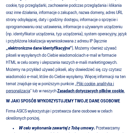
cookie, typ przeglądarki, zachowanie podczas przeglądania i klikania
oraz inne działania, informacje o zakupach, nazwa domeny, adres URL
strony odsyłającej, daty i godziny dostępu, informacje o sprzęcie i
oprogramowaniu oraz ustawienia, informacje o używanym urządzeniu
(np. identyfikator urządzenia, typ urządzenia), system operacyjny, język
i przybliżona lokalizacja wywnioskowana z adresu IP (łącznie
„elektroniczne dane identyfikacyjne”
). Możemy również używać
pikseli w wysyłanych do Ciebie wiadomościach e-mail w formacie
HTML w celu oceny i ulepszania naszych e-maili marketingowych.
Możemy na przykład używać pikseli, aby dowiedzieć się, czy czytasz
wiadomości e-mail, które do Ciebie wysyłamy. Więcej informacji na ten
temat znajduje się w poniższym punkcie „
Pliki cookie, analityka i
personalizacja
” lub w naszych
Zasadach dotyczących plików cookie
.
W JAKI SPOSÓB WYKORZYSTUJEMY TWOJE DANE OSOBOWE
Firma ASICS wykorzystuje i przetwarza dane osobowe w celach
określonych poniżej.
W celu wykonania zawartej z Tobą umowy
.
Przetwarzamy