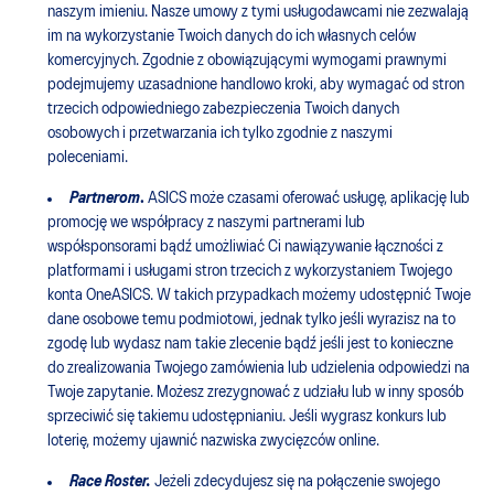
naszym imieniu. Nasze umowy z tymi usługodawcami nie zezwalają
im na wykorzystanie Twoich danych do ich własnych celów
komercyjnych. Zgodnie z obowiązującymi wymogami prawnymi
podejmujemy uzasadnione handlowo kroki, aby wymagać od stron
trzecich odpowiedniego zabezpieczenia Twoich danych
osobowych i przetwarzania ich tylko zgodnie z naszymi
poleceniami.
Partnerom
.
ASICS może czasami oferować usługę, aplikację lub
promocję we współpracy z naszymi partnerami lub
współsponsorami bądź umożliwiać Ci nawiązywanie łączności z
platformami i usługami stron trzecich z wykorzystaniem Twojego
konta OneASICS. W takich przypadkach możemy udostępnić Twoje
dane osobowe temu podmiotowi, jednak tylko jeśli wyrazisz na to
zgodę lub wydasz nam takie zlecenie bądź jeśli jest to konieczne
do zrealizowania Twojego zamówienia lub udzielenia odpowiedzi na
Twoje zapytanie. Możesz zrezygnować z udziału lub w inny sposób
sprzeciwić się takiemu udostępnianiu. Jeśli wygrasz konkurs lub
loterię, możemy ujawnić nazwiska zwycięzców online.
Race Roster.
Jeżeli zdecydujesz się na połączenie swojego