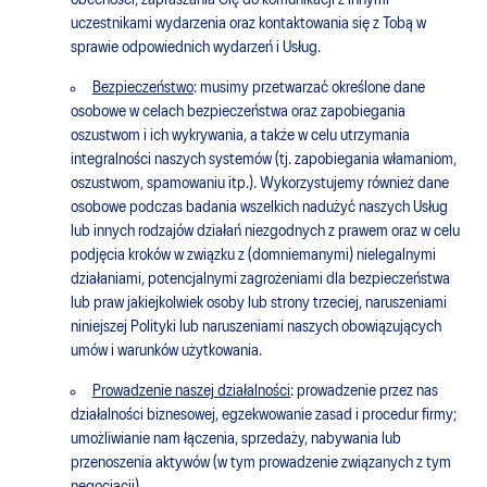
obecności, zapraszania Cię do komunikacji z innymi
uczestnikami wydarzenia oraz kontaktowania się z Tobą w
sprawie odpowiednich wydarzeń i Usług.
Bezpieczeństwo
: musimy przetwarzać określone dane
osobowe w celach bezpieczeństwa oraz zapobiegania
oszustwom i ich wykrywania, a także w celu utrzymania
integralności naszych systemów (tj. zapobiegania włamaniom,
oszustwom, spamowaniu itp.). Wykorzystujemy również dane
osobowe podczas badania wszelkich nadużyć naszych Usług
lub innych rodzajów działań niezgodnych z prawem oraz w celu
podjęcia kroków w związku z (domniemanymi) nielegalnymi
działaniami, potencjalnymi zagrożeniami dla bezpieczeństwa
lub praw jakiejkolwiek osoby lub strony trzeciej, naruszeniami
niniejszej Polityki lub naruszeniami naszych obowiązujących
umów i warunków użytkowania.
Prowadzenie naszej działalności
: prowadzenie przez nas
działalności biznesowej, egzekwowanie zasad i procedur firmy;
umożliwianie nam łączenia, sprzedaży, nabywania lub
przenoszenia aktywów (w tym prowadzenie związanych z tym