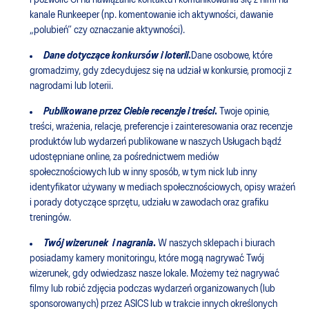
i pozwolić Ci na nawiązanie kontaktu i komunikowania się z nimi na
kanale Runkeeper (np. komentowanie ich aktywności, dawanie
„polubień” czy oznaczanie aktywności).
Dane dotyczące konkursów i loterii
.
Dane osobowe, które
gromadzimy, gdy zdecydujesz się na udział w konkursie, promocji z
nagrodami lub loterii.
Publikowane przez Ciebie recenzje i treści
.
Twoje opinie,
treści, wrażenia, relacje, preferencje i zainteresowania oraz recenzje
produktów lub wydarzeń publikowane w naszych Usługach bądź
udostępniane online, za pośrednictwem mediów
społecznościowych lub w inny sposób, w tym nick lub inny
identyfikator używany w mediach społecznościowych, opisy wrażeń
i porady dotyczące sprzętu, udziału w zawodach oraz grafiku
treningów.
Twój wizerunek
i nagrania
.
W naszych sklepach i biurach
posiadamy kamery monitoringu, które mogą nagrywać Twój
wizerunek, gdy odwiedzasz nasze lokale. Możemy też nagrywać
filmy lub robić zdjęcia podczas wydarzeń organizowanych (lub
sponsorowanych) przez ASICS lub w trakcie innych określonych