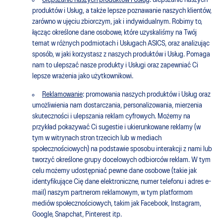
Ulepszanie naszych produktów i Usług
: ulepszanie naszych
produktów i Usług, a także lepsze poznawanie naszych klientów,
zarówno w ujęciu zbiorczym, jak i indywidualnym. Robimy to,
łącząc określone dane osobowe, które uzyskaliśmy na Twój
temat w różnych podmiotach i Usługach ASICS, oraz analizując
sposób, w jaki korzystasz z naszych produktów i Usług. Pomaga
nam to ulepszać nasze produkty i Usługi oraz zapewniać Ci
lepsze wrażenia jako użytkownikowi.
Reklamowanie
: promowania naszych produktów i Usług oraz
umożliwienia nam dostarczania, personalizowania, mierzenia
skuteczności i ulepszania reklam cyfrowych. Możemy na
przykład pokazywać Ci sugestie i ukierunkowane reklamy (w
tym w witrynach stron trzecich lub w mediach
społecznościowych) na podstawie sposobu interakcji z nami lub
tworzyć określone grupy docelowych odbiorców reklam. W tym
celu możemy udostępniać pewne dane osobowe (takie jak
identyfikujące Cię dane elektroniczne, numer telefonu i adres e-
mail) naszym partnerom reklamowym, w tym platformom
mediów społecznościowych, takim jak Facebook, Instagram,
Google, Snapchat, Pinterest itp.