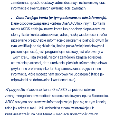
zamówienia, sposób dostawy, adres dostawy i rozliczeniowy oraz
informacje o ewentualnych gwarancjach i zwrotach.
Dane Twojego konta (w tym podawane na nim informacje)
.
Dane osobowe związane z kontem OneASICS lub innymi kontami
marek ASICS, takie jak nazwa konta lub podobny niepowtarzalny
identyfikator konta, adres e-mail, adres, hasło, wiadomości i treści
przesyłane przez Ciebie, informacje o programie lojalnościowym (w
tym kwalifikujące się działania, liczba punktów lojalnościowych i
poziom lojalności), jeśli program lojalnościowy jest oferowany w
Twoim kraju, lista życzeń, historia zamówień, książka adresowa,
ustawienia płatności, data urodzenia, płeć lub tożsamość płciowa,
język i inne preferencje konta, kraj zamieszkania, zdjęcia i inne
informacje, które możesz nam dobrowolnie udostępnić (takie jak
odpowiedzi na dobrowolne kwestionariusze)
.
W przypadku utworzenia
konta OneASICS za pośrednictwem
zewnętrznego konta w mediach społecznościowych, np. na Facebooku,
ASICS otrzyma podstawowe informacje znajdujące się na tym koncie,
takie jak adres e-mail. Jeśli wchodzisz z nami w interakcje lub
publikujesz treści na nasz temat w mediach społecznościowych,