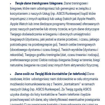
Twoje dane treningowe i biegowe
.
Dane treningowe i
biegowe, które nam udostępniasz lub generujesz w związku z
korzystaniem z naszych Usług (np. ASICS Runkeeper) bądź które
importujesz z innych aplikacji lub usług (takich jak Apple Health,
Apple Watch lub inne śledzące programy fitnessowe) oferowanych
przez naszych partnerów lub strony trzecie, w tym dane dotyczące
Twojego doświadczenia w bieganiu i obecnych umiejętności
biegowych (dystansu, jaki jesteś w stanie przebiec, i czasu, jakiego
potrzebujesz na przebiegnięcie go), Twoich celów treningowych
(docelowego dystansu i czasu biegu), Twoich wyników (dystansu i
rekordów), Twojego grafiku treningów (dat, czasu trwania i rodzaju),
preferowanego przez Ciebie rodzaju biegania (biegi w terenie, biegi
naturalne, bieganie na czas) oraz innych form aktywności fizycznej.
Dane osób na Twojej liście kontaktów (w telefonie).
Dane
osobowe, które udostępniasz nam dobrowolnie w celu otrzymania
możliwości komunikowania się z Twoimi „kontaktami” w ramach
naszych Usług (np. ASICS Runkeeper). Za Twoją zgodą ASICS
uzyska dostęp do listy kontaktów w Twoim telefonie i będzie
przechowywać ich dane, aby identyfikować ewentualne powiązania