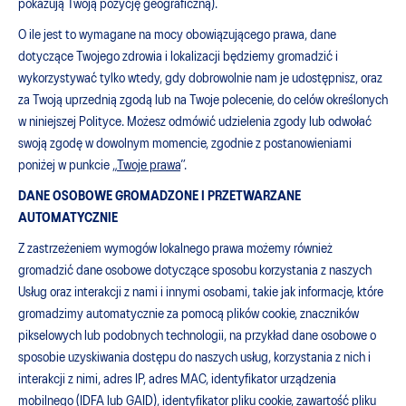
pokazują Twoją pozycję geograficzną).
O ile jest to wymagane na mocy obowiązującego prawa, dane
dotyczące Twojego zdrowia i lokalizacji będziemy gromadzić i
wykorzystywać tylko wtedy, gdy dobrowolnie nam je udostępnisz, oraz
za Twoją uprzednią zgodą lub na Twoje polecenie, do celów określonych
w niniejszej Polityce. Możesz odmówić udzielenia zgody lub odwołać
swoją zgodę w dowolnym momencie, zgodnie z postanowieniami
poniżej w punkcie „
Twoje prawa
”.
DANE OSOBOWE GROMADZONE I PRZETWARZANE
AUTOMATYCZNIE
Z zastrzeżeniem wymogów lokalnego prawa możemy również
gromadzić dane osobowe dotyczące sposobu korzystania z naszych
Usług oraz interakcji z nami i innymi osobami, takie jak informacje, które
gromadzimy automatycznie za pomocą plików cookie, znaczników
pikselowych lub podobnych technologii, na przykład dane osobowe o
sposobie uzyskiwania dostępu do naszych usług, korzystania z nich i
interakcji z nimi, adres IP, adres MAC, identyfikator urządzenia
mobilnego (IDFA lub GAID), identyfikator pliku cookie, zawartość pliku