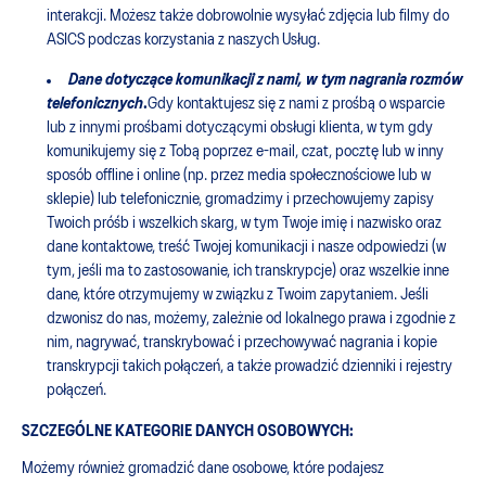
interakcji. Możesz także dobrowolnie wysyłać zdjęcia lub filmy do
ASICS podczas korzystania z naszych Usług.
Dane dotyczące komunikacji z nami, w tym nagrania rozmów
telefonicznych
.
Gdy kontaktujesz się z nami z prośbą o wsparcie
lub z innymi prośbami dotyczącymi obsługi klienta, w tym gdy
komunikujemy się z Tobą poprzez e-mail, czat, pocztę lub w inny
sposób offline i online (np. przez media społecznościowe lub w
sklepie) lub telefonicznie, gromadzimy i przechowujemy zapisy
Twoich próśb i wszelkich skarg, w tym Twoje imię i nazwisko oraz
dane kontaktowe, treść Twojej komunikacji i nasze odpowiedzi (w
tym, jeśli ma to zastosowanie, ich transkrypcje) oraz wszelkie inne
dane, które otrzymujemy w związku z Twoim zapytaniem. Jeśli
dzwonisz do nas, możemy, zależnie od lokalnego prawa i zgodnie z
nim, nagrywać, transkrybować i przechowywać nagrania i kopie
transkrypcji takich połączeń, a także prowadzić dzienniki i rejestry
połączeń.
SZCZEGÓLNE KATEGORIE DANYCH OSOBOWYCH:
Możemy również gromadzić dane osobowe, które podajesz