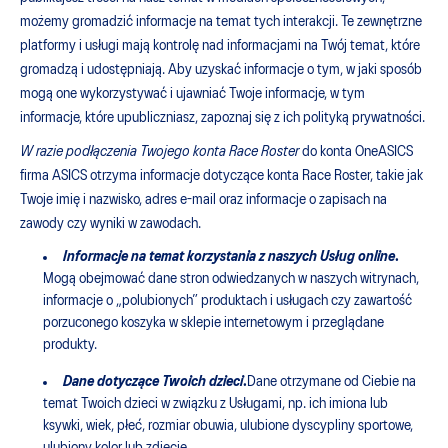
możemy gromadzić informacje na temat tych interakcji. Te zewnętrzne
platformy i usługi mają kontrolę nad informacjami na Twój temat, które
gromadzą i udostępniają. Aby uzyskać informacje o tym, w jaki sposób
mogą one wykorzystywać i ujawniać Twoje informacje, w tym
informacje, które upubliczniasz, zapoznaj się z ich polityką prywatności.
W razie podłączenia Twojego konta Race Roster
do konta OneASICS
firma ASICS otrzyma informacje dotyczące konta Race Roster, takie jak
Twoje imię i nazwisko, adres e-mail oraz informacje o zapisach na
zawody czy wyniki w zawodach.
Informacje na temat korzystania z naszych Usług online
.
Mogą obejmować dane stron odwiedzanych w naszych witrynach,
informacje o „polubionych” produktach i usługach czy zawartość
porzuconego koszyka w sklepie internetowym i przeglądane
produkty.
Dane dotyczące Twoich dzieci
.
Dane otrzymane od Ciebie na
temat Twoich dzieci w związku z Usługami, np. ich imiona lub
ksywki, wiek, płeć, rozmiar obuwia, ulubione dyscypliny sportowe,