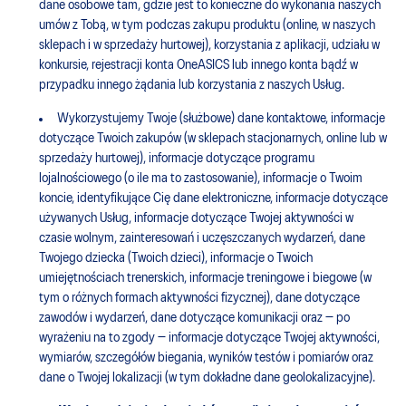
dane osobowe tam, gdzie jest to konieczne do wykonania naszych
umów z Tobą, w tym podczas zakupu produktu (online, w naszych
sklepach i w sprzedaży hurtowej), korzystania z aplikacji, udziału w
konkursie, rejestracji konta OneASICS lub innego konta bądź w
przypadku innego żądania lub korzystania z naszych Usług.
Wykorzystujemy Twoje (służbowe) dane kontaktowe, informacje
dotyczące Twoich zakupów (w sklepach stacjonarnych, online lub w
sprzedaży hurtowej), informacje dotyczące programu
lojalnościowego (o ile ma to zastosowanie), informacje o Twoim
koncie, identyfikujące Cię dane elektroniczne, informacje dotyczące
używanych Usług, informacje dotyczące Twojej aktywności w
czasie wolnym, zainteresowań i uczęszczanych wydarzeń, dane
Twojego dziecka (Twoich dzieci), informacje o Twoich
umiejętnościach trenerskich, informacje treningowe i biegowe (w
tym o różnych formach aktywności fizycznej), dane dotyczące
zawodów i wydarzeń, dane dotyczące komunikacji oraz — po
wyrażeniu na to zgody — informacje dotyczące Twojej aktywności,
wymiarów, szczegółów biegania, wyników testów i pomiarów oraz
dane o Twojej lokalizacji (w tym dokładne dane geolokalizacyjne).