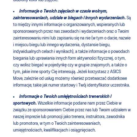
ulubiony kolor lub zdjęcie.
Informacje o Twoich zajęciach w czasie wolnym,
zainteresowaniach, udziale w biegach i innych wydarzeniach
.
Są
to między innymi informacje o organizowanych, wspieranych lub
sponsorowanych przez nas zawodach i wydarzeniach oraz o Twoim
zainteresowaniu nimi lub zapisaniu się na nie (w tym o dacie, nazwie
i miejscu biegu lub innego wydarzenia, dystansie biegu,
indywidualnych celach i wynikach), a także informacje o powodach
biegania lub uprawiania innych form aktywności fizycznej, o tym,
czy wolisz biegać w pojedynkę czy w grupie znajomych, a także o
tym, jakie inne sporty Cię interesują. Jeżeli korzystasz z ASICS
Move, zależnie od usług możemy również przetwarzać dodatkowe
informacje, takie jak numer startowy i Twój identyfikator uczestnika.
Informacje o Twoich umiejętnościach trenerskich i
sportowych
.
Wszelkie informacje podane nam przez Ciebie w
związku ze sponsorowaniem Ciebie przez nas lub Twoim udziałem w
naszej imprezie lub promocji jako trenera, instruktora, zawodnika
lub promotora, w tym o Twoich zainteresowaniach,
umiejętnościach, kwalifikacjach i osiągnięciach.