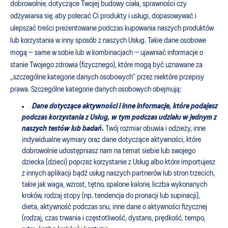
dobrowolnie, dotyczące Twojej budowy ciała, sprawności czy
odżywiania się, aby polecać Ci produkty i usługi, dopasowywać i
ulepszać treści prezentowane podczas kupowania naszych produktów
lub korzystania w inny sposób z naszych Usług. Takie dane osobowe
mogą — same w sobie lub w kombinacjach — ujawniać informacje o
stanie Twojego zdrowia (fizycznego), które mogą być uznawane za
„szczególne kategorie danych osobowych” przez niektóre przepisy
prawa. Szczególne kategorie danych osobowych obejmują:
Dane dotyczące aktywności i inne informacje, które podajesz
podczas korzystania z Usług, w tym podczas udziału w jednym z
naszych testów lub badań
.
Twój rozmiar obuwia i odzieży, inne
indywidualne wymiary oraz dane dotyczące aktywności, które
dobrowolnie udostępniasz nam na temat siebie lub swojego
dziecka (dzieci) poprzez korzystanie z Usług albo które importujesz
z innych aplikacji bądź usług naszych partnerów lub stron trzecich,
takie jak waga, wzrost, tętno, spalone kalorie, liczba wykonanych
kroków, rodzaj stopy (np. tendencja do pronacji lub supinacji),
dieta, aktywność podczas snu, inne dane o aktywności fizycznej
(rodzaj, czas trwania i częstotliwość, dystans, prędkość, tempo,