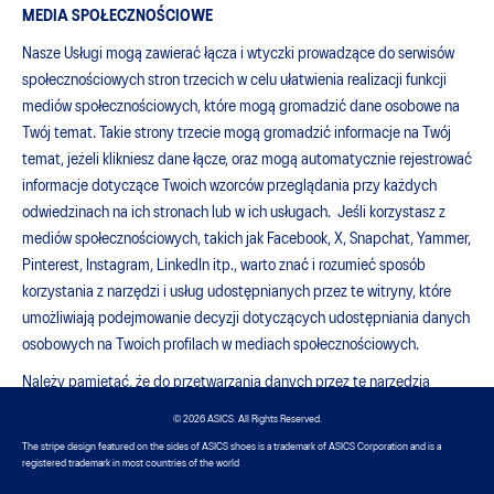
MEDIA SPOŁECZNOŚCIOWE
Nasze Usługi mogą zawierać łącza i wtyczki prowadzące do serwisów
społecznościowych stron trzecich w celu ułatwienia realizacji funkcji
mediów społecznościowych, które mogą gromadzić dane osobowe na
Twój temat. Takie strony trzecie mogą gromadzić informacje na Twój
temat, jeżeli klikniesz dane łącze, oraz mogą automatycznie rejestrować
informacje dotyczące Twoich wzorców przeglądania przy każdych
odwiedzinach na ich stronach lub w ich usługach. Jeśli korzystasz z
mediów społecznościowych, takich jak Facebook, X, Snapchat, Yammer,
Pinterest, Instagram, LinkedIn itp., warto znać i rozumieć sposób
korzystania z narzędzi i usług udostępnianych przez te witryny, które
umożliwiają podejmowanie decyzji dotyczących udostępniania danych
osobowych na Twoich profilach w mediach społecznościowych.
Należy pamiętać, że do przetwarzania danych przez te narzędzia
zastosowanie mają właściwe zasady lub polityki prywatności
© 2026 ASICS. All Rights Reserved.
odpowiednich podmiotów trzecich, a nie niniejsza Polityka, dlatego
The stripe design featured on the sides of ASICS shoes is a trademark of ASICS Corporation and is a
zachęcamy do zapoznania się z właściwymi oświadczeniami o ochronie
registered trademark in most countries of the world
prywatności, warunkami korzystania i powiązanymi informacjami o