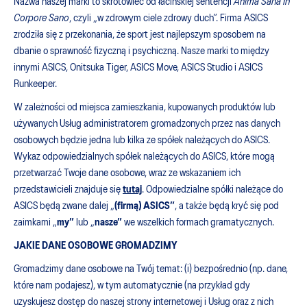
Nazwa naszej marki to skrótowiec od łacińskiej sentencji
Anima Sana In
Corpore Sano
, czyli „w zdrowym ciele zdrowy duch”. Firma ASICS
zrodziła się z przekonania, że sport jest najlepszym sposobem na
dbanie o sprawność fizyczną i psychiczną. Nasze marki to między
innymi ASICS, Onitsuka Tiger, ASICS Move, ASICS Studio i ASICS
Runkeeper.
W zależności od miejsca zamieszkania, kupowanych produktów lub
używanych Usług administratorem gromadzonych przez nas danych
osobowych będzie jedna lub kilka ze spółek należących do ASICS.
Wykaz odpowiedzialnych spółek należących do ASICS, które mogą
przetwarzać Twoje dane osobowe, wraz ze wskazaniem ich
przedstawicieli znajduje się
tutaj
. Odpowiedzialne spółki należące do
ASICS będą zwane dalej „
(firmą) ASICS”
, a także będą kryć się pod
zaimkami „
my”
lub „
nasze”
we wszelkich formach gramatycznych.
JAKIE DANE OSOBOWE GROMADZIMY
Gromadzimy dane osobowe na Twój temat: (i) bezpośrednio (np. dane,
które nam podajesz), w tym automatycznie (na przykład gdy
uzyskujesz dostęp do naszej strony internetowej i Usług oraz z nich