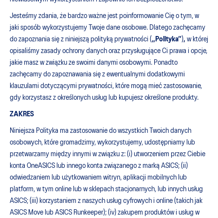
Jesteśmy zdania, że bardzo ważne jest poinformowanie Cię o tym, w
jaki sposób wykorzystujemy Twoje dane osobowe. Dlatego zachęcamy
do zapoznania się z niniejszą polityką prywatności (
„Polityka”
)
,
w której
opisaliśmy zasady ochrony danych oraz przysługujące Ci prawa i opcje,
jakie masz w związku ze swoimi danymi osobowymi. Ponadto
zachęcamy do zapoznawania się z ewentualnymi dodatkowymi
klauzulami dotyczącymi prywatności, które mogą mieć zastosowanie,
gdy korzystasz z określonych usług lub kupujesz określone produkty.
ZAKRES
Niniejsza Polityka ma zastosowanie do wszystkich Twoich danych
osobowych, które gromadzimy, wykorzystujemy, udostępniamy lub
przetwarzamy między innymi w związku z: (i) utworzeniem przez Ciebie
konta OneASICS lub innego konta związanego z marką ASICS; (ii)
odwiedzaniem lub użytkowaniem witryn, aplikacji mobilnych lub
platform, w tym online lub w sklepach stacjonarnych, lub innych usług
ASICS; (iii) korzystaniem z naszych usług cyfrowych i online (takich jak
ASICS Move lub ASICS Runkeeper); (iv) zakupem produktów i usług w