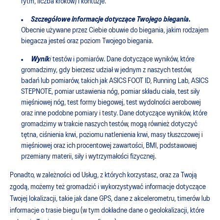
rytm, liczba kroków) i kontuzje.
Szczegółowe informacje dotyczące Twojego biegania
.
Obecnie używane przez Ciebie obuwie do biegania, jakim rodzajem
biegacza jesteś oraz poziom Twojego biegania.
Wynik
i
testów i pomiarów. Dane dotyczące wyników, które
gromadzimy, gdy bierzesz udział w jednym z naszych testów,
badań lub pomiarów, takich jak ASICS FOOT ID, Running Lab, ASICS
STEPNOTE, pomiar ustawienia nóg, pomiar składu ciała, test siły
mięśniowej nóg, test formy biegowej, test wydolności aerobowej
oraz inne podobne pomiary i testy. Dane dotyczące wyników, które
gromadzimy w trakcie naszych testów, mogą również dotyczyć
tętna, ciśnienia krwi, poziomu natlenienia krwi, masy tłuszczowej i
mięśniowej oraz ich procentowej zawartości, BMI, podstawowej
przemiany materii, siły i wytrzymałości fizycznej.
Ponadto, w zależności od Usług, z których korzystasz, oraz za Twoją
zgodą, możemy też gromadzić i wykorzystywać informacje dotyczące
Twojej lokalizacji, takie jak dane GPS, dane z akcelerometru, timerów lub
informacje o trasie biegu (w tym dokładne dane o geolokalizacji, które